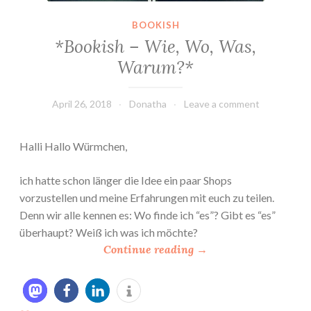
BOOKISH
*Bookish – Wie, Wo, Was,
Warum?*
April 26, 2018
Donatha
Leave a comment
Halli Hallo Würmchen,
ich hatte schon länger die Idee ein paar Shops
vorzustellen und meine Erfahrungen mit euch zu teilen.
Denn wir alle kennen es: Wo finde ich “es”? Gibt es “es”
überhaupt? Weiß ich was ich möchte?
“
Continue reading
→
*
B
o