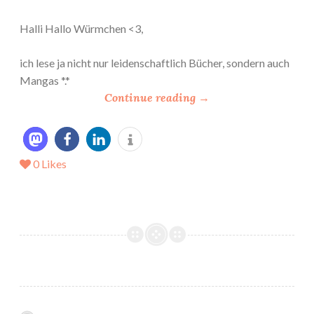
Halli Hallo Würmchen <3,
ich lese ja nicht nur leidenschaftlich Bücher, sondern auch
Mangas *.*
“
Continue reading
→
*
S
o
0
Likes
n
n
t
a
g
w
i
r
d