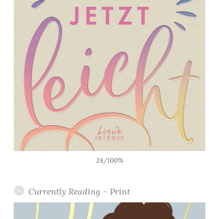
n
g
a
s
,
M
a
n
g
a
s
*
”
24/100%
Currently Reading – Print