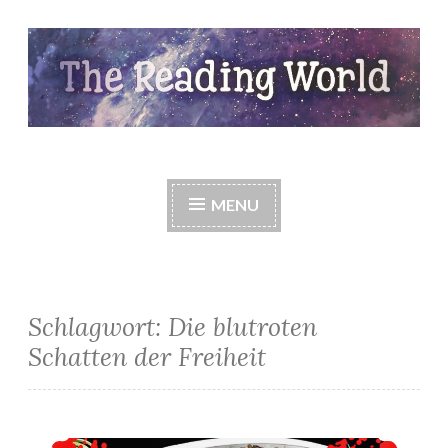
Skip
to
content
The Reading World
MENU
Schlagwort:
Die blutroten
Schatten der Freiheit
*Rezension* -> Die Weston Saga (1-4) von Nicole Chisholm