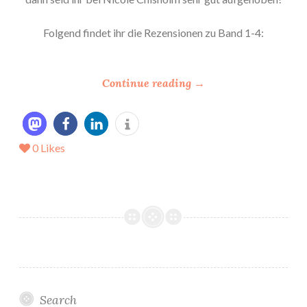
Folgend findet ihr die Rezensionen zu Band 1-4:
“
Continue reading
→
*
R
e
0
Likes
z
e
n
s
i
o
n
*
-
Search
>