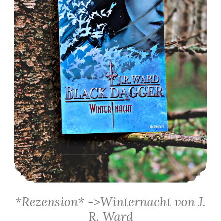
*Rezension* ->Winternacht von J.
R. Ward