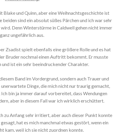
t Blake und Quinn, aber eine Weihnachtsgeschichte ist
e beiden sind ein absolut süßes Pärchen und ich war sehr
n wird. Denn Winterstürme in Caldwell gehen nicht immer
ganz ungefährlich aus.
er Zsadist spielt ebenfalls eine größere Rolle und es hat
 der Bruder nochmal einen Auftritt bekommt. Er musste
n und ist ein sehr beeindruckender Charakter.
in diesem Band im Vordergrund, sondern auch Trauer und
h unerwartete Dinge, die mich nicht nur traurig gemacht,
 Ich bin ja immer darauf vorbereitet, dass Wendungen
rn, aber in diesem Fall war ich wirklich erschüttert.
u Anfang sehr irritiert, aber auch dieser Punkt konnte
 gesagt, hat es mich manchmal etwas gestört, wenn ein
cht kam, weil ich sie nicht zuordnen konnte.