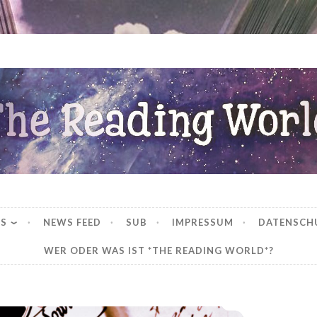
ng World
WS
NEWS FEED
SUB
IMPRESSUM
DATENSCH
WER ODER WAS IST *THE READING WORLD*?
*Rezension* -> Winterherz von J. R. Ward