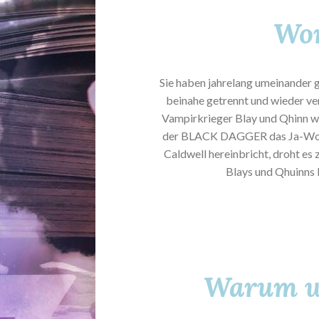
Wor
Sie haben jahrelang umeinander g
beinahe getrennt und wieder ver
Vampirkrieger Blay und Qhinn wo
der BLACK DAGGER das Ja-Wort 
Caldwell hereinbricht, droht es
Blays und Qhuinns L
Warum wo