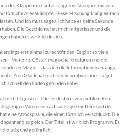
hon der Klappentext sofort angefixt: Vampire, ein vom
 und tödliche Arenakämpfe. Diese Mischung klang einfach
 lassen. Und ich muss sagen, ich habe es keine Sekunde
u haben. Die Geschichte hat mich mitgerissen und die
en haben es wirklich in sich.
lerdings erst einmal zurechtfinden. Es gibt so viele
sen – Vampire, Götter, magische Kreaturen und die
besonderen Magie –, dass ich die Informationen anfangs
nnte. Zum Glück hat mich der Schreibstil aber so gut
 ich schnell den Faden gefunden habe.
at mich begeistert. Dieses düstere, vom antiken Rom
achtgierigen Vampiren, rachsüchtigen Göttern und der
hat eine Atmosphäre, die einen förmlich verschluckt. Die
nd spannend zugleich. Der Titel ist wirklich Programm. Es
rd blutig und gefährlich.