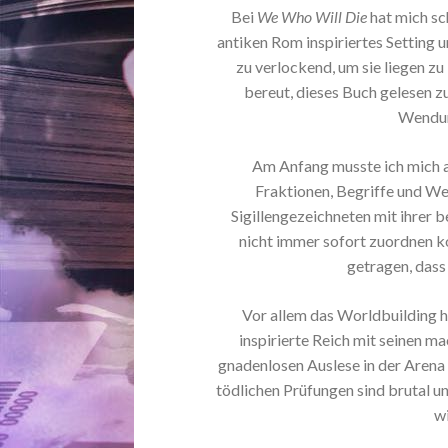
Bei
We Who Will Die
hat mich sc
antiken Rom inspiriertes Setting
zu verlockend, um sie liegen zu
bereut, dieses Buch gelesen z
Wendung
Am Anfang musste ich mich al
Fraktionen, Begriffe und We
Sigillengezeichneten mit ihrer 
nicht immer sofort zuordnen ko
getragen, dass
Vor allem das Worldbuilding h
inspirierte Reich mit seinen m
gnadenlosen Auslese in der Arena 
tödlichen Prüfungen sind brutal u
wi