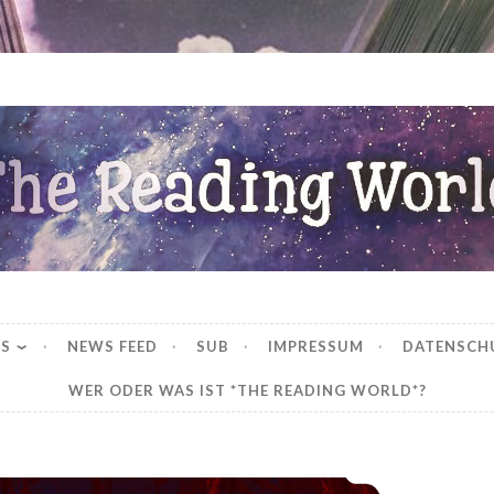
ng World
WS
NEWS FEED
SUB
IMPRESSUM
DATENSCH
WER ODER WAS IST *THE READING WORLD*?
*Rezension* – We Who Will Die (1) von Stacia Stark