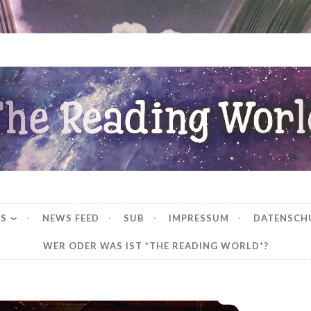
ng World
WS
NEWS FEED
SUB
IMPRESSUM
DATENSCH
WER ODER WAS IST *THE READING WORLD*?
*Rezension* – Silver Elite (1) von Dani Francis