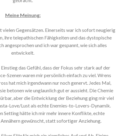
gebracht.
Meine Meinung:
t vielen Gegensätzen. Einerseits war ich sofort neugierig
, ihre telepathischen Fähigkeiten und das dystopische
ch angesprochen und ich war gespannt, wie sich alles
entwickelt.
 Einstieg das Gefühl, dass der Fokus sehr stark auf der
ce-Szenen waren mir persönlich einfach zu viel. Wrens
ss hat mich irgendwann nur noch genervt. Jedes Mal,
 sie betonen wie unglaunlich gut er aussieht. Die Chemie
rbar, aber die Entwicklung der Beziehung ging mir viel
 Insta-Love/Lust als echte Enemies-to-Lovers-Dynamik.
 Setting hätte ich mir mehr innere Konflikte, echte
 Annähern gewünscht, statt sofortiger Anziehung.
r
Silver Elite
für mich ein ziemliches Auf und Ab. Einige