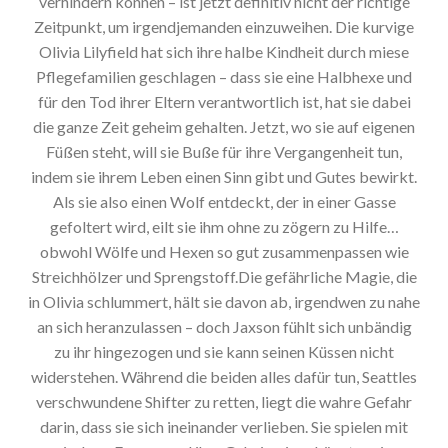
verhindern können – ist jetzt definitiv nicht der richtige
Zeitpunkt, um irgendjemanden einzuweihen. Die kurvige
Olivia Lilyfield hat sich ihre halbe Kindheit durch miese
Pflegefamilien geschlagen – dass sie eine Halbhexe und
für den Tod ihrer Eltern verantwortlich ist, hat sie dabei
die ganze Zeit geheim gehalten. Jetzt, wo sie auf eigenen
Füßen steht, will sie Buße für ihre Vergangenheit tun,
indem sie ihrem Leben einen Sinn gibt und Gutes bewirkt.
Als sie also einen Wolf entdeckt, der in einer Gasse
gefoltert wird, eilt sie ihm ohne zu zögern zu Hilfe…
obwohl Wölfe und Hexen so gut zusammenpassen wie
Streichhölzer und Sprengstoff.Die gefährliche Magie, die
in Olivia schlummert, hält sie davon ab, irgendwen zu nahe
an sich heranzulassen – doch Jaxson fühlt sich unbändig
zu ihr hingezogen und sie kann seinen Küssen nicht
widerstehen. Während die beiden alles dafür tun, Seattles
verschwundene Shifter zu retten, liegt die wahre Gefahr
darin, dass sie sich ineinander verlieben. Sie spielen mit