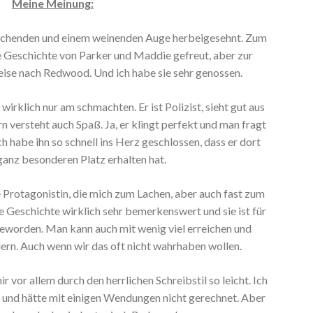
Meine Meinung:
lachenden und einem weinenden Auge herbeigesehnt. Zum
ie Geschichte von Parker und Maddie gefreut, aber zur
Reise nach Redwood. Und ich habe sie sehr genossen.
wirklich nur am schmachten. Er ist Polizist, sieht gut aus
ern versteht auch Spaß. Ja, er klingt perfekt und man fragt
ch habe ihn so schnell ins Herz geschlossen, dass er dort
 ganz besonderen Platz erhalten hat.
e Protagonistin, die mich zum Lachen, aber auch fast zum
re Geschichte wirklich sehr bemerkenswert und sie ist für
geworden. Man kann auch mit wenig viel erreichen und
rn. Auch wenn wir das oft nicht wahrhaben wollen.
ir vor allem durch den herrlichen Schreibstil so leicht. Ich
 und hätte mit einigen Wendungen nicht gerechnet. Aber