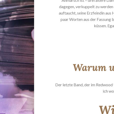
Anmarsch ist – drei ältere Dam
dagegen, verkuppelt zu werden
auftaucht, seine Erzfeindin aus H
paar Worten aus der Fassung b
küssen. Egal
Warum wo
Der letzte Band, der im Redwood U
ich wo
Wi