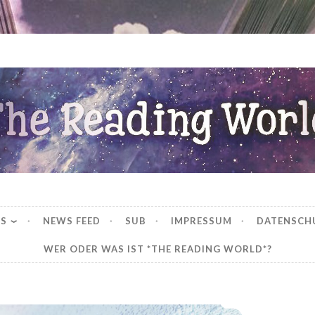
ng World
WS
NEWS FEED
SUB
IMPRESSUM
DATENSCH
WER ODER WAS IST *THE READING WORLD*?
*Rezension* -> Redwood Dreams – Es beginnt mit einem Knistern von Kelly Moran