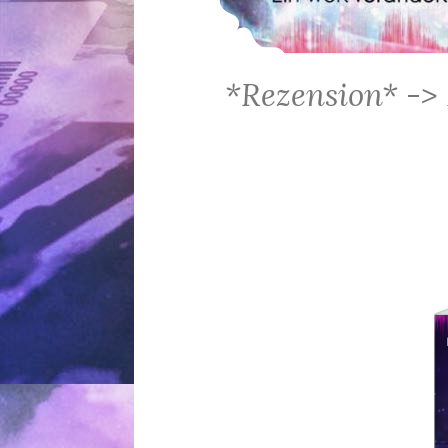
*Rezension* -> P