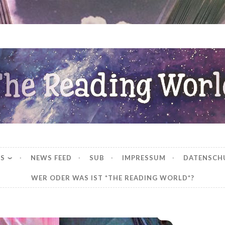
ng World
WS
NEWS FEED
SUB
IMPRESSUM
DATENSCH
WER ODER WAS IST *THE READING WORLD*?
*Rezension* -> Project Jane (1) von Lynette Noni