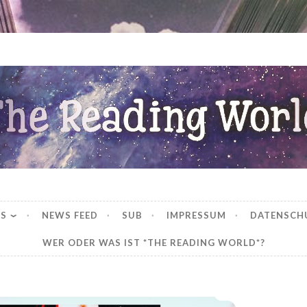
ng World
WS
NEWS FEED
SUB
IMPRESSUM
DATENSCH
WER ODER WAS IST *THE READING WORLD*?
*Rezension* -> Nemesis 1: Von Flammen berührt von Asuka Lionera