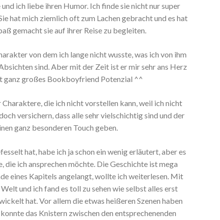
 und ich liebe ihren Humor. Ich finde sie nicht nur super
 Sie hat mich ziemlich oft zum Lachen gebracht und es hat
paß gemacht sie auf ihrer Reise zu begleiten.
Charakter von dem ich lange nicht wusste, was ich von ihm
Absichten sind. Aber mit der Zeit ist er mir sehr ans Herz
t ganz großes Bookboyfriend Potenzial ^^
haraktere, die ich nicht vorstellen kann, weil ich nicht
och versichern, dass alle sehr vielschichtig sind und der
inen ganz besonderen Touch geben.
sselt hat, habe ich ja schon ein wenig erläutert, aber es
e, die ich ansprechen möchte. Die Geschichte ist mega
 eines Kapitels angelangt, wollte ich weiterlesen. Mit
elt und ich fand es toll zu sehen wie selbst alles erst
twickelt hat. Vor allem die etwas heißeren Szenen haben
ch konnte das Knistern zwischen den entsprechenenden