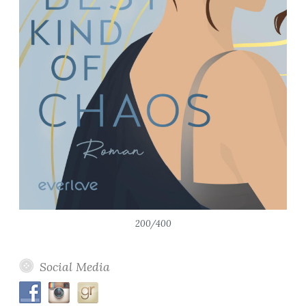
200/400
Social Media