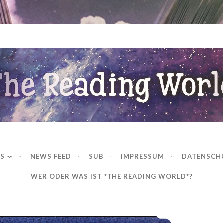
ng World
WS
NEWS FEED
SUB
IMPRESSUM
DATENSCH
WER ODER WAS IST *THE READING WORLD*?
*Rezension* -> Gebieter der Elemente – Gläserner Sturm (1) von P.C & Kristin Cast