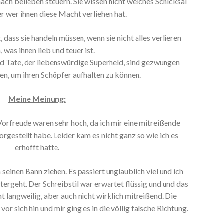
ach belieben steuern. Sie wissen nicht welches Schicksal
er wer ihnen diese Macht verliehen hat.
 dass sie handeln müssen, wenn sie nicht alles verlieren
, was ihnen lieb und teuer ist.
nd Tate, der liebenswürdige Superheld, sind gezwungen
n, um ihren Schöpfer aufhalten zu können.
Meine Meinung:
rfreude waren sehr hoch, da ich mir eine mitreißende
rgestellt habe. Leider kam es nicht ganz so wie ich es
erhofft hatte.
seinen Bann ziehen. Es passiert unglaublich viel und ich
tergeht. Der Schreibstil war erwartet flüssig und und das
cht langweilig, aber auch nicht wirklich mitreißend. Die
r sich hin und mir ging es in die völlig falsche Richtung.