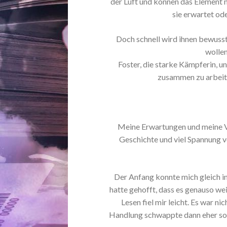
der Luft und können das Element n
sie erwartet od
Doch schnell wird ihnen bewusst,
wollen
Foster, die starke Kämpferin, u
zusammen zu arbeite
Meine Erwartungen und meine Vo
Geschichte und viel Spannung vo
Der Anfang konnte mich gleich in 
hatte gehofft, dass es genauso wei
Lesen fiel mir leicht. Es war ni
Handlung schwappte dann eher so vo