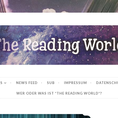
ng World
WS
NEWS FEED
SUB
IMPRESSUM
DATENSCH
WER ODER WAS IST *THE READING WORLD*?
*Rezension* -> Eine Geschichte vom Bösen: A Trickster’s Tale von Marcus Bannò