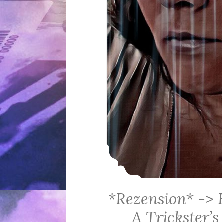
*Rezension* -> 
A Trickster’