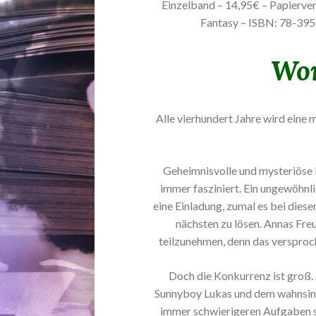
Einzelband – 14,95€ – Papierverz
Fantasy – ISBN: 78-3
Wor
Alle vierhundert Jahre wird eine 
Geheimnisvolle und mysteriöse 
immer fasziniert. Ein ungewöhnl
eine Einladung, zumal es bei dies
nächsten zu lösen. Annas Fre
teilzunehmen, denn das versproch
Doch die Konkurrenz ist groß.
Sunnyboy Lukas und dem wahnsinni
immer schwierigeren Aufgaben st