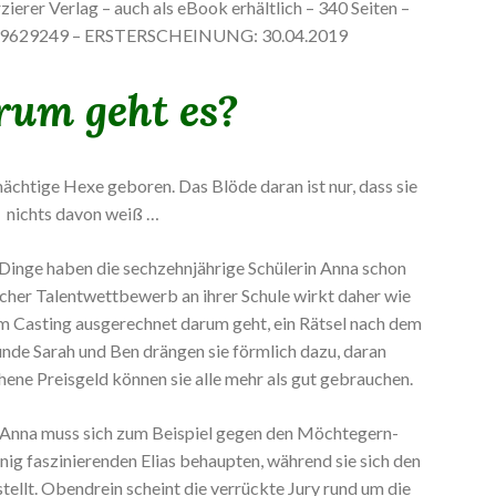
ierer Verlag – auch als eBook erhältlich – 340 Seiten –
959629249 – ERSTERSCHEINUNG: 30.04.2019
um geht es?
mächtige Hexe geboren. Das Blöde daran ist nur, dass sie
nichts davon weiß …
Dinge haben die sechzehnjährige Schülerin Anna schon
icher Talentwettbewerb an ihrer Schule wirkt daher wie
em Casting ausgerechnet darum geht, ein Rätsel nach dem
unde Sarah und Ben drängen sie förmlich dazu, daran
ene Preisgeld können sie alle mehr als gut gebrauchen.
 Anna muss sich zum Beispiel gegen den Möchtegern-
g faszinierenden Elias behaupten, während sie sich den
ellt. Obendrein scheint die verrückte Jury rund um die