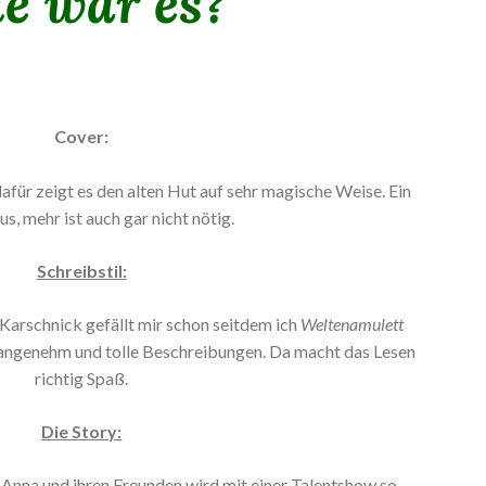
e war es?
Cover:
dafür zeigt es den alten Hut auf sehr magische Weise. Ein
us, mehr ist auch gar nicht nötig.
Schreibstil:
 Karschnick gefällt mir schon seitdem ich
Weltenamulett
g, angenehm und tolle Beschreibungen. Da macht das Lesen
richtig Spaß.
Die Story:
 Anna und ihren Freunden wird mit einer Talentshow so