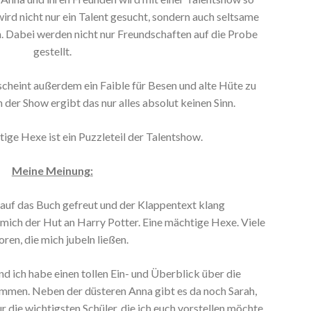
 wird nicht nur ein Talent gesucht, sondern auch seltsame
 Dabei werden nicht nur Freundschaften auf die Probe
gestellt.
, scheint außerdem ein Faible für Besen und alte Hüte zu
 der Show ergibt das nur alles absolut keinen Sinn.
ige Hexe ist ein Puzzleteil der Talentshow.
Meine Meinung:
 auf das Buch gefreut und der Klappentext klang
mich der Hut an Harry Potter. Eine mächtige Hexe. Viele
ren, die mich jubeln ließen.
und ich habe einen tollen Ein- und Überblick über die
men. Neben der düsteren Anna gibt es da noch Sarah,
r die wichtigsten Schüler, die ich euch vorstellen möchte.