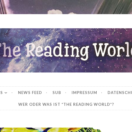
ng World
WS
NEWS FEED
SUB
IMPRESSUM
DATENSCH
WER ODER WAS IST *THE READING WORLD*?
*Rezension* -> Ein alter Hut von Ann-Kathrin Karschnick