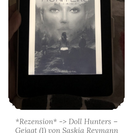
*Rezension* -> Doll Hunters –
Gejagt (1) von Saskia Reymann