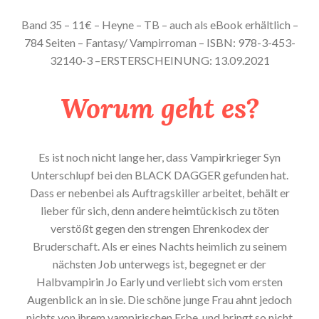
Band 35 – 11€ – Heyne – TB – auch als eBook erhältlich –
784 Seiten – Fantasy/ Vampirroman – ISBN: 978-3-453-
32140-3 –ERSTERSCHEINUNG: 13.09.2021
Worum geht es?
Es ist noch nicht lange her, dass Vampirkrieger Syn
Unterschlupf bei den BLACK DAGGER gefunden hat.
Dass er nebenbei als Auftragskiller arbeitet, behält er
lieber für sich, denn andere heimtückisch zu töten
verstößt gegen den strengen Ehrenkodex der
Bruderschaft. Als er eines Nachts heimlich zu seinem
nächsten Job unterwegs ist, begegnet er der
Halbvampirin Jo Early und verliebt sich vom ersten
Augenblick an in sie. Die schöne junge Frau ahnt jedoch
nichts von ihrem vampirischen Erbe, und bringt so nicht