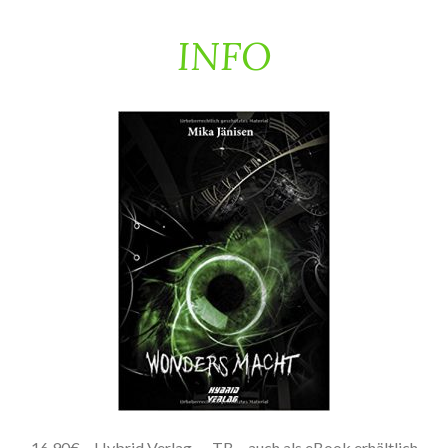
INFO
16,90€ – Hybrid Verlag
– TB – auch als eBook erhältlich