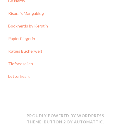
Be Nerdy
Kisara´s Mangablog
Booknerds by Kerstin
Papierfliegerin
Katies Bücherwelt
Tiefseezeilen
Letterheart
PROUDLY POWERED BY WORDPRESS
THEME: BUTTON 2 BY
AUTOMATTIC
.