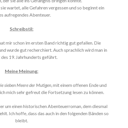
 der sie alle ins Gefängnis bringen könnte.
 sie wartet, alle Gefahren vergessen und so beginnt ein
es aufregendes Abenteuer.
Schreibstil:
at mir schon im ersten Band richtig gut gefallen. Die
 und wurde gut recherchiert. Auch sprachlich wird man in
t des 19. Jahrhunderts geführt.
Meine Meinung:
ie sieben Meere der Mutigen
, mit einem offenen Ende und
 ich mich sehr gefreut die Fortsetzung lesen zu können.
eder um einen historischen Abenteuerroman, dem diesmal
ehlt. Ich hoffe, dass das auch in den folgenden Bänden so
bleibt.