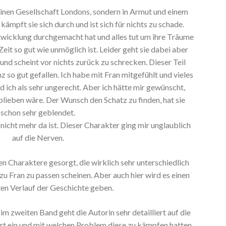
feinen Gesellschaft Londons, sondern in Armut und einem
kämpft sie sich durch und ist sich für nichts zu schade.
ntwicklung durchgemacht hat und alles tut um ihre Träume
 Zeit so gut wie unmöglich ist. Leider geht sie dabei aber
und scheint vor nichts zurück zu schrecken. Dieser Teil
z so gut gefallen. Ich habe mit Fran mitgefühlt und vieles
d ich als sehr ungerecht. Aber ich hätte mir gewünscht,
eblieben wäre. Der Wunsch den Schatz zu finden, hat sie
schon sehr geblendet.
r nicht mehr da ist. Dieser Charakter ging mir unglaublich
auf die Nerven.
 Charaktere gesorgt, die wirklich sehr unterschiedlich
zu Fran zu passen scheinen. Aber auch hier wird es einen
ten Verlauf der Geschichte geben.
im zweiten Band geht die Autorin sehr detailliert auf die
ert ein und mit welchen Problem diese zu kämpfen hatten.