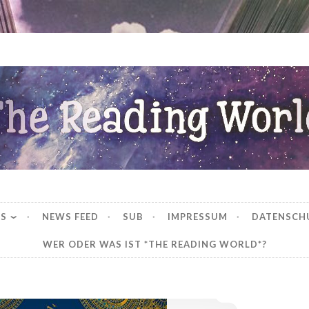
ng World
WS
NEWS FEED
SUB
IMPRESSUM
DATENSCH
WER ODER WAS IST *THE READING WORLD*?
*Rezension* -> Das Flüstern des Goldes (Weston Saga 2) von Nicole Chisholm