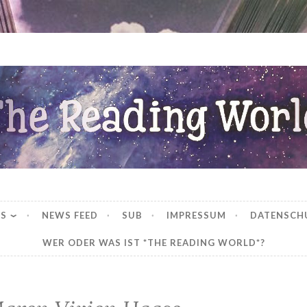
ng World
WS
NEWS FEED
SUB
IMPRESSUM
DATENSCH
WER ODER WAS IST *THE READING WORLD*?