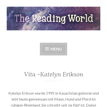
Skip
to
content
The Reading World
MENU
Vita -Katelyn Erikson
Katelyn Erikson wurde 1995 in Kasachstan geboren und
lebt heute gemeinsam mit Mann, Hund und Pferd im
ruhigen Rheinland. Sie schreibt seit sie fünf ist. Dabei