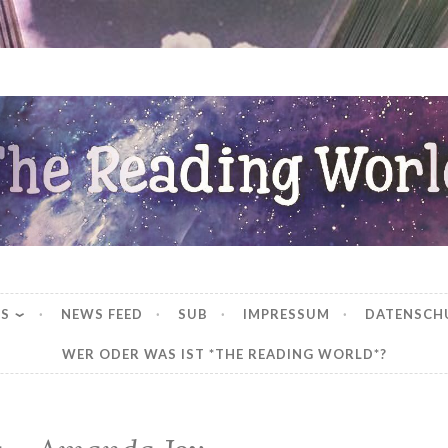
ng World
WS
NEWS FEED
SUB
IMPRESSUM
DATENSCH
WER ODER WAS IST *THE READING WORLD*?