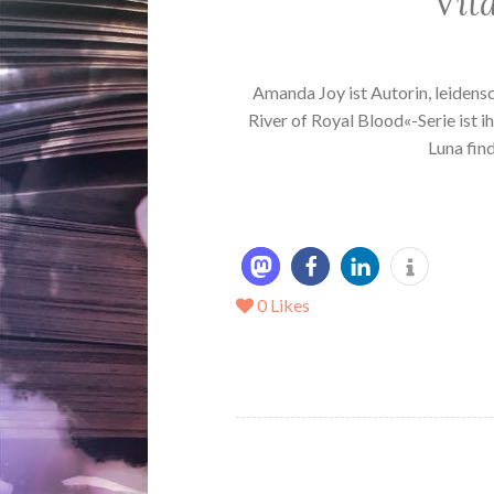
Vit
Amanda Joy ist Autorin, leide
River of Royal Blood«-Serie ist 
Luna fin
0
Likes