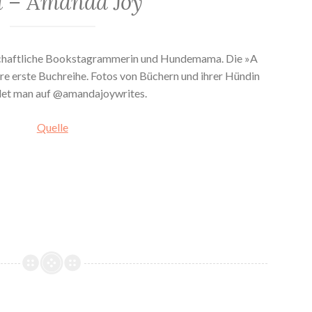
a – Amanda Joy
nschaftliche Bookstagrammerin und Hundemama. Die »A
ihre erste Buchreihe. Fotos von Büchern und ihrer Hündin
det man auf @amandajoywrites.
Quelle